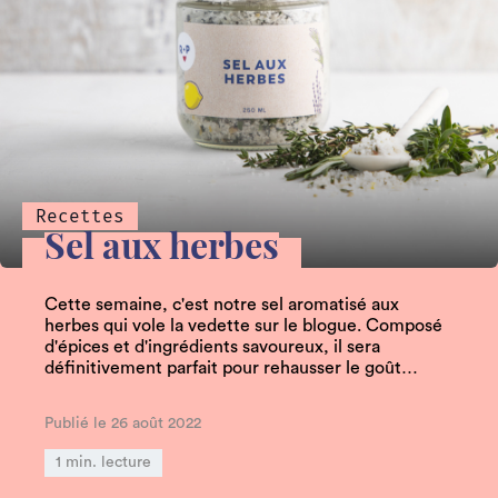
Trucs et astuces
La liste d’épicerie du bar
Recettes
Sel aux herbes
de base
Comme un scout de la mixologie, soyez
Cette semaine, c'est notre sel aromatisé aux
toujours prêt à impressionner vos invités
herbes qui vole la vedette sur le blogue. Composé
d'épices et d'ingrédients savoureux, il sera
grâce à…
définitivement parfait pour rehausser le goût…
Publié le 26 septembre 2022
Publié le 26 août 2022
1 min. lecture