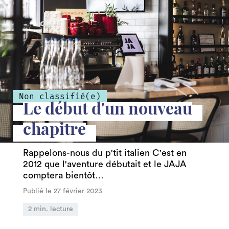
Non classifié(e)
Publié le 17 octobre 2022
La liste d’épicerie du bar de
base
Trucs et astuces
Non classifié(e)
Le début d'un nouveau
Publié le 26 septembre 2022
chapitre
Le début d'un nouveau
Rappelons-nous du p'tit italien C'est en
2012 que l'aventure débutait et le JAJA
chapitre
comptera bientôt…
Non classifié(e)
Publié le 27 février 2023
Publié le 27 février 2023
2 min. lecture