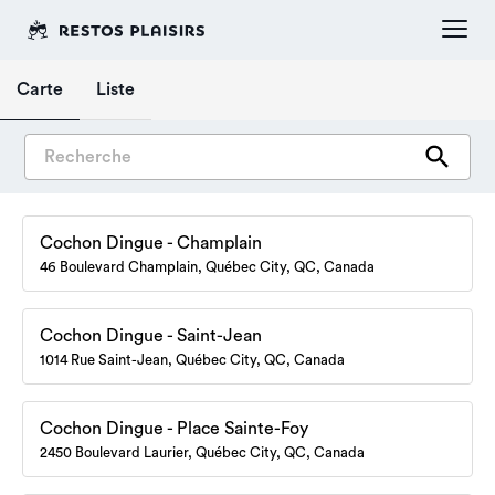
Carte
Liste
Cochon Dingue - Champlain
46 Boulevard Champlain, Québec City, QC, Canada
(418) 692-2013
Commander
Cochon Dingue - Saint-Jean
Réserver
Itinéraire
en ligne
1014 Rue Saint-Jean, Québec City, QC, Canada
(418) 523-2013
Commander
Cochon Dingue - Place Sainte-Foy
Réserver
Itinéraire
en ligne
2450 Boulevard Laurier, Québec City, QC, Canada
(418) 684-2013