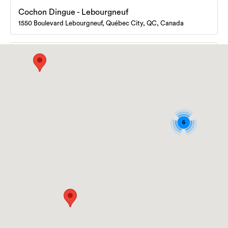
Commander
Cochon Dingue - Lebourgneuf
Réserver
Itinéraire
en ligne
1550 Boulevard Lebourgneuf, Québec City, QC, Canada
(418) 628-1313
Commander
Cochon Dingue - Saint-Romuald
Réserver
Itinéraire
en ligne
1170 Rue de Courchevel, St-Romuald, QC, Canada
(418) 830-1313
Commander
Cochon Dingue - Grande Allée
Réserver
Itinéraire
en ligne
1225 Cours du Général de Montcalm, Québec City, QC, Canada
(581) 814-0877
6
Commander
Café du Monde - Vieux-Port
Réserver
Itinéraire
en ligne
84 Rue Dalhousie, Québec City, QC, Canada
(418) 692-4455
Ciel! Bistro-Bar - Montcalm
Réserver
Itinéraire
1225 Cours du Général de Montcalm, Québec City, QC, Canada
(418) 640-5802
Lapin Sauté - Petit Champlain
Réserver
Itinéraire